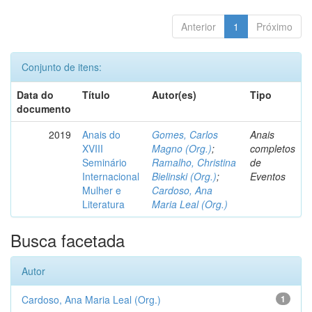
Anterior
1
Próximo
Conjunto de itens:
Data do
Título
Autor(es)
Tipo
documento
2019
Anais do
Gomes, Carlos
Anais
XVIII
Magno (Org.)
;
completos
Seminário
Ramalho, Christina
de
Internacional
Bielinski (Org.)
;
Eventos
Mulher e
Cardoso, Ana
Literatura
Maria Leal (Org.)
Busca facetada
Autor
Cardoso, Ana Maria Leal (Org.)
1