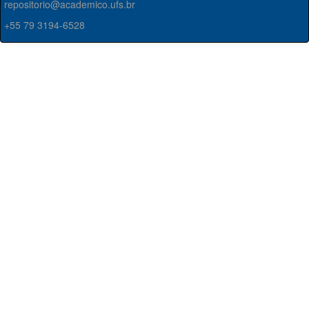
repositorio@academico.ufs.br
+55 79 3194-6528