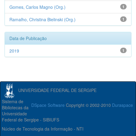
Gomes, Carlos Magno (Org.)
1
Ramalho, Christina Bielinski (Org.)
1
Data de Publicação
2019
1
UNIVERSIDADE FEDERAL DE SERGIPE
Sistema de
DSpace Software
Copyright © 2002-2010
Duraspace
Bibliotecas da
Universidade
Federal de Sergipe - SIBIUFS
Núcleo de Tecnologia da Informação - NTI