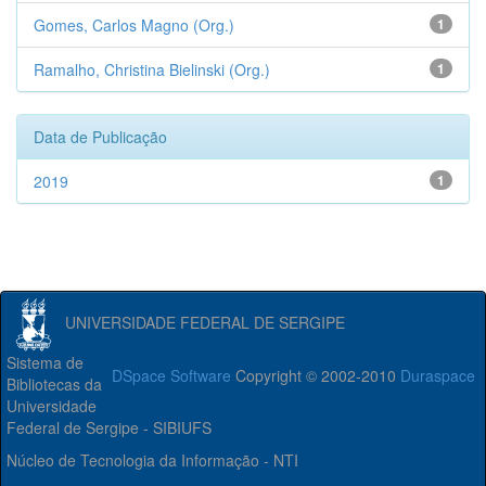
Gomes, Carlos Magno (Org.)
1
Ramalho, Christina Bielinski (Org.)
1
Data de Publicação
2019
1
UNIVERSIDADE FEDERAL DE SERGIPE
Sistema de
DSpace Software
Copyright © 2002-2010
Duraspace
Bibliotecas da
Universidade
Federal de Sergipe - SIBIUFS
Núcleo de Tecnologia da Informação - NTI