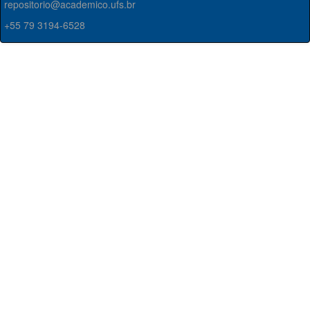
repositorio@academico.ufs.br
+55 79 3194-6528