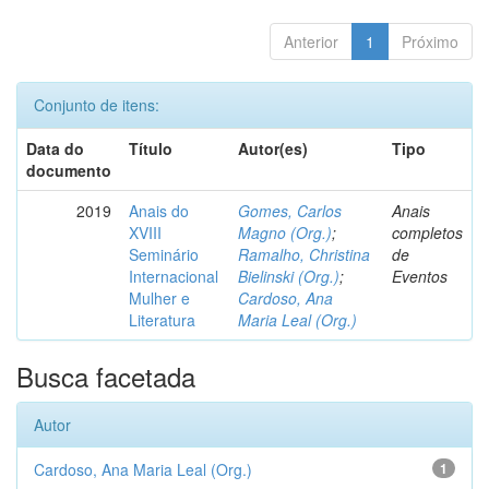
Anterior
1
Próximo
Conjunto de itens:
Data do
Título
Autor(es)
Tipo
documento
2019
Anais do
Gomes, Carlos
Anais
XVIII
Magno (Org.)
;
completos
Seminário
Ramalho, Christina
de
Internacional
Bielinski (Org.)
;
Eventos
Mulher e
Cardoso, Ana
Literatura
Maria Leal (Org.)
Busca facetada
Autor
Cardoso, Ana Maria Leal (Org.)
1