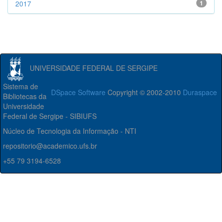
2017
1
UNIVERSIDADE FEDERAL DE SERGIPE
Sistema de
DSpace Software
Copyright © 2002-2010
Duraspace
Bibliotecas da
Universidade
Federal de Sergipe - SIBIUFS
Núcleo de Tecnologia da Informação - NTI
repositorio@academico.ufs.br
+55 79 3194-6528