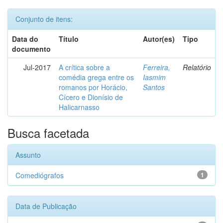
Conjunto de itens:
Data do
Título
Autor(es)
Tipo
documento
Jul-2017
A crítica sobre a
Ferreira,
Relatório
comédia grega entre os
Iasmim
romanos por Horácio,
Santos
Cícero e Dionísio de
Halicarnasso
Busca facetada
Assunto
Comediógrafos
1
Data de Publicação