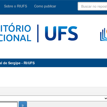
Sobre o RIUFS
Como publicar
al de Sergipe - RI/UFS