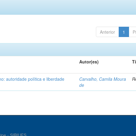
Anterior
1
P
Autor(es)
T
: autoridade política e liberdade
Carvalho, Camila Moura
Re
de
gipe - SIBIUFS