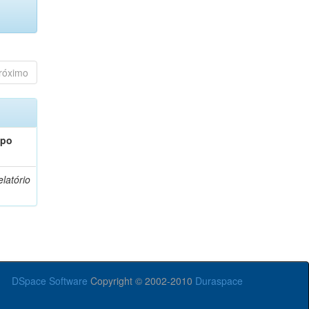
róximo
ipo
latório
DSpace Software
Copyright © 2002-2010
Duraspace