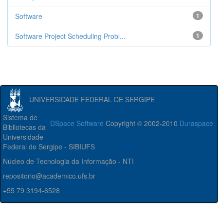
Software
1
Software Project Scheduling Probl...
1
UNIVERSIDADE FEDERAL DE SERGIPE
Sistema de
DSpace Software
Copyright © 2002-2010
Duraspace
Bibliotecas da
Universidade
Federal de Sergipe - SIBIUFS
Núcleo de Tecnologia da Informação - NTI
repositorio@academico.ufs.br
+55 79 3194-6528