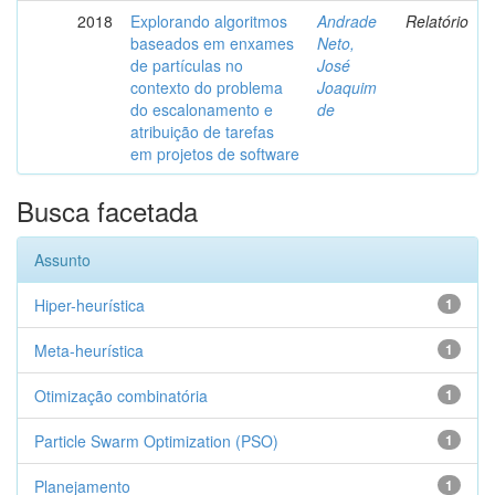
2018
Explorando algoritmos
Andrade
Relatório
baseados em enxames
Neto,
de partículas no
José
contexto do problema
Joaquim
do escalonamento e
de
atribuição de tarefas
em projetos de software
Busca facetada
Assunto
Hiper-heurística
1
Meta-heurística
1
Otimização combinatória
1
Particle Swarm Optimization (PSO)
1
Planejamento
1