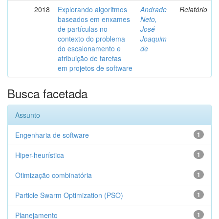
2018
Explorando algoritmos
Andrade
Relatório
baseados em enxames
Neto,
de partículas no
José
contexto do problema
Joaquim
do escalonamento e
de
atribuição de tarefas
em projetos de software
Busca facetada
Assunto
Engenharia de software
1
Hiper-heurística
1
Otimização combinatória
1
Particle Swarm Optimization (PSO)
1
Planejamento
1