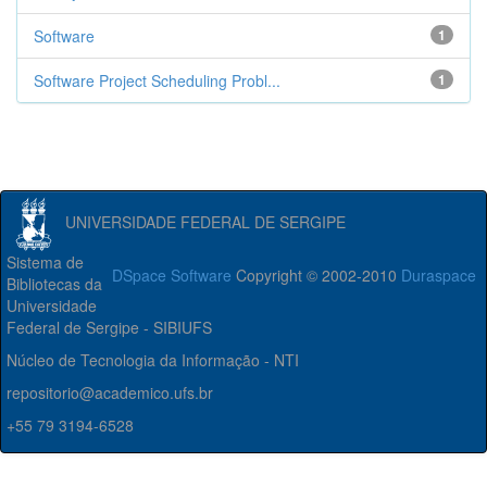
Software
1
Software Project Scheduling Probl...
1
UNIVERSIDADE FEDERAL DE SERGIPE
Sistema de
DSpace Software
Copyright © 2002-2010
Duraspace
Bibliotecas da
Universidade
Federal de Sergipe - SIBIUFS
Núcleo de Tecnologia da Informação - NTI
repositorio@academico.ufs.br
+55 79 3194-6528