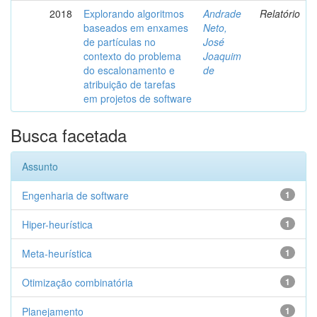
2018
Explorando algoritmos
Andrade
Relatório
baseados em enxames
Neto,
de partículas no
José
contexto do problema
Joaquim
do escalonamento e
de
atribuição de tarefas
em projetos de software
Busca facetada
Assunto
Engenharia de software
1
Hiper-heurística
1
Meta-heurística
1
Otimização combinatória
1
Planejamento
1