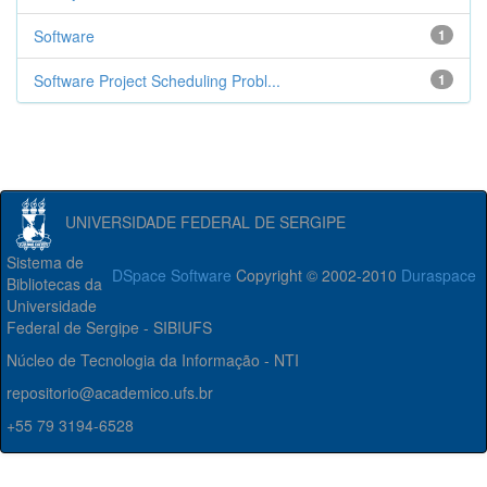
Software
1
Software Project Scheduling Probl...
1
UNIVERSIDADE FEDERAL DE SERGIPE
Sistema de
DSpace Software
Copyright © 2002-2010
Duraspace
Bibliotecas da
Universidade
Federal de Sergipe - SIBIUFS
Núcleo de Tecnologia da Informação - NTI
repositorio@academico.ufs.br
+55 79 3194-6528