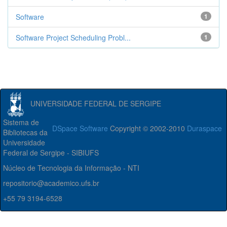
Software
1
Software Project Scheduling Probl...
1
UNIVERSIDADE FEDERAL DE SERGIPE
Sistema de
DSpace Software
Copyright © 2002-2010
Duraspace
Bibliotecas da
Universidade
Federal de Sergipe - SIBIUFS
Núcleo de Tecnologia da Informação - NTI
repositorio@academico.ufs.br
+55 79 3194-6528