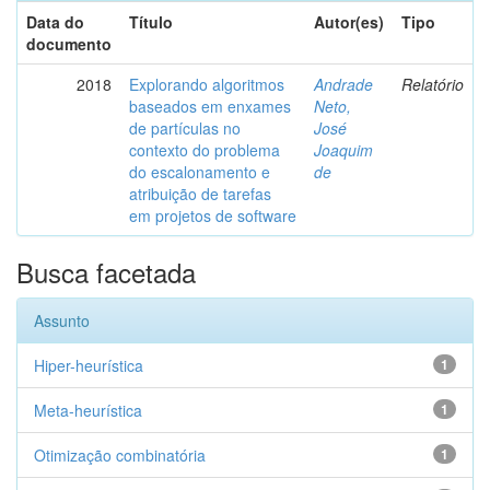
Data do
Título
Autor(es)
Tipo
documento
2018
Explorando algoritmos
Andrade
Relatório
baseados em enxames
Neto,
de partículas no
José
contexto do problema
Joaquim
do escalonamento e
de
atribuição de tarefas
em projetos de software
Busca facetada
Assunto
Hiper-heurística
1
Meta-heurística
1
Otimização combinatória
1