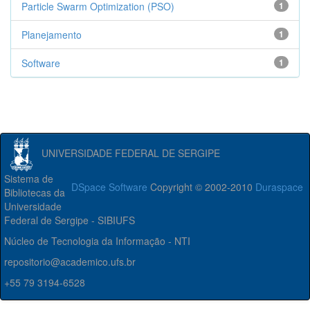
Particle Swarm Optimization (PSO)
1
Planejamento
1
Software
1
UNIVERSIDADE FEDERAL DE SERGIPE
Sistema de
DSpace Software
Copyright © 2002-2010
Duraspace
Bibliotecas da
Universidade
Federal de Sergipe - SIBIUFS
Núcleo de Tecnologia da Informação - NTI
repositorio@academico.ufs.br
+55 79 3194-6528