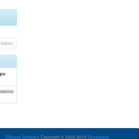
róximo
ipo
latório
DSpace Software
Copyright © 2002-2010
Duraspace