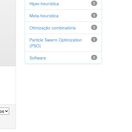
Hiper-heurística
1
Meta-heurística
1
Otimização combinatória
1
Particle Swarm Optimization
1
(PSO)
Software
1