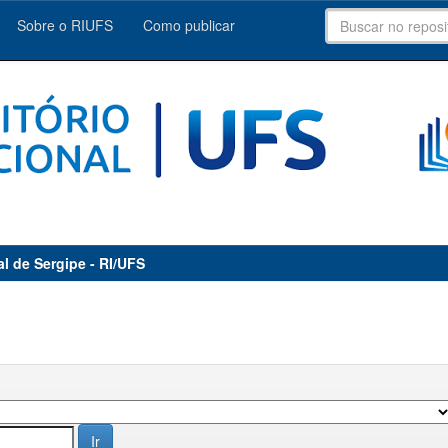
Sobre o RIUFS
Como publicar
al de Sergipe - RI/UFS