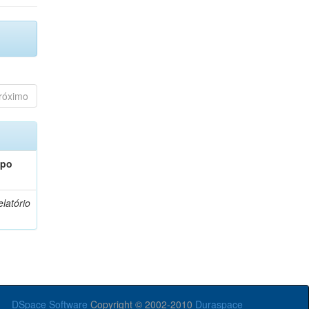
róximo
ipo
latório
DSpace Software
Copyright © 2002-2010
Duraspace