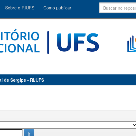
Sobre o RIUFS
Como publicar
al de Sergipe - RI/UFS