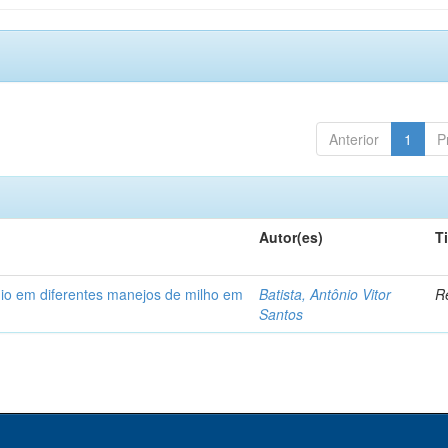
Anterior
1
P
Autor(es)
T
nio em diferentes manejos de milho em
Batista, Antônio Vitor
Re
Santos