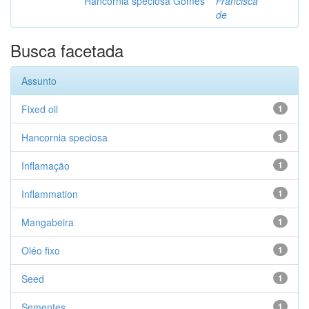
Hancornia speciosa Gomes
Francisca
de
Busca facetada
Assunto
Fixed oil
1
Hancornia speciosa
1
Inflamação
1
Inflammation
1
Mangabeira
1
Oléo fixo
1
Seed
1
Sementes
1