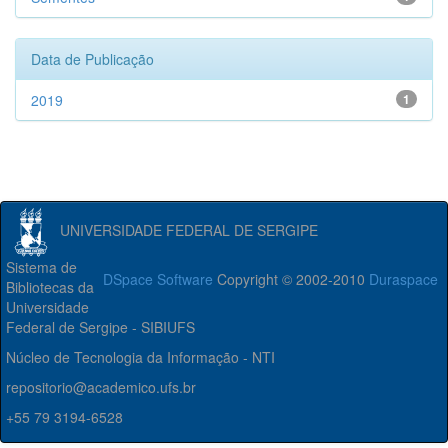
Data de Publicação
2019
1
UNIVERSIDADE FEDERAL DE SERGIPE
Sistema de
DSpace Software
Copyright © 2002-2010
Duraspace
Bibliotecas da
Universidade
Federal de Sergipe - SIBIUFS
Núcleo de Tecnologia da Informação - NTI
repositorio@academico.ufs.br
+55 79 3194-6528