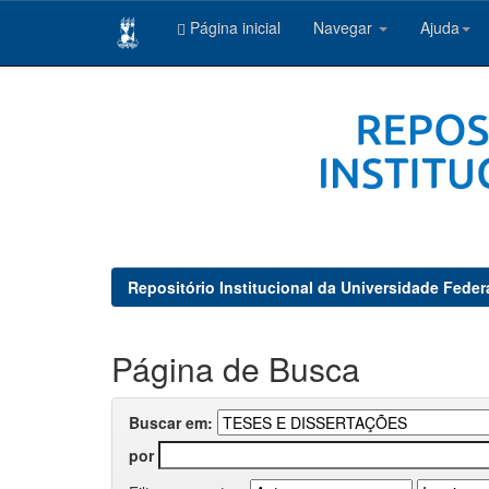
Página inicial
Navegar
Ajuda
Skip
navigation
Repositório Institucional da Universidade Feder
Página de Busca
Buscar em:
por