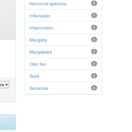
Hancornia speciosa
1
Inflamação
1
Inflammation
1
Mangaba
1
Mangabeira
1
Oléo fixo
1
Seed
1
Sementes
1