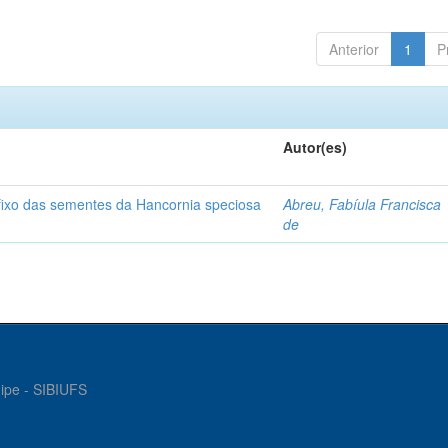
Anterior
1
P
Autor(es)
o fixo das sementes da Hancornia speciosa
Abreu, Fabíula Francisca
de
gipe - SIBIUFS