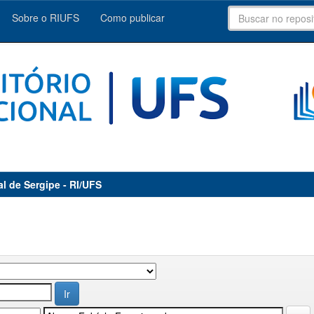
Sobre o RIUFS
Como publicar
al de Sergipe - RI/UFS