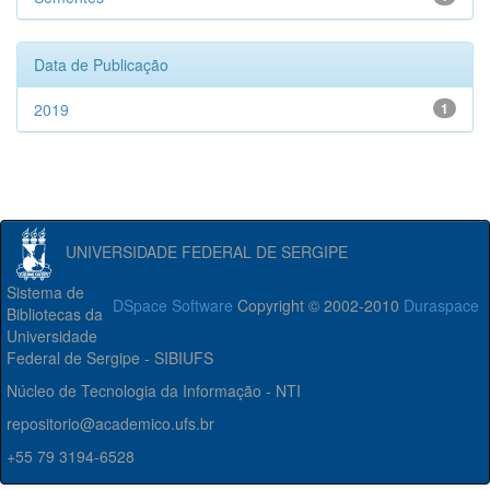
Data de Publicação
2019
1
UNIVERSIDADE FEDERAL DE SERGIPE
Sistema de
DSpace Software
Copyright © 2002-2010
Duraspace
Bibliotecas da
Universidade
Federal de Sergipe - SIBIUFS
Núcleo de Tecnologia da Informação - NTI
repositorio@academico.ufs.br
+55 79 3194-6528