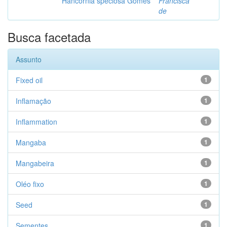
Hancornia speciosa Gomes
Francisca
de
Busca facetada
Assunto
Fixed oil
1
Inflamação
1
Inflammation
1
Mangaba
1
Mangabeira
1
Oléo fixo
1
Seed
1
Sementes
1