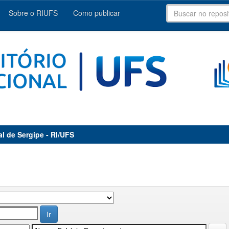
Sobre o RIUFS
Como publicar
al de Sergipe - RI/UFS