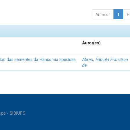
Anterior
1
P
Autor(es)
o fixo das sementes da Hancornia speciosa
Abreu, Fabíula Francisca
de
gipe - SIBIUFS