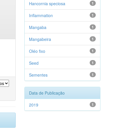
Hancornia speciosa
1
Inflammation
1
Mangaba
1
Mangabeira
1
Oléo fixo
1
Seed
1
Sementes
1
Data de Publicação
2019
1