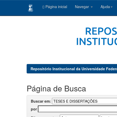
Página inicial
Navegar
Ajuda
Skip
navigation
Repositório Institucional da Universidade Feder
Página de Busca
Buscar em:
por