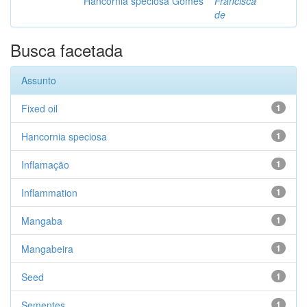
Hancornia speciosa Gomes
Francisca
de
Busca facetada
Assunto
Fixed oil
1
Hancornia speciosa
1
Inflamação
1
Inflammation
1
Mangaba
1
Mangabeira
1
Seed
1
Sementes
1