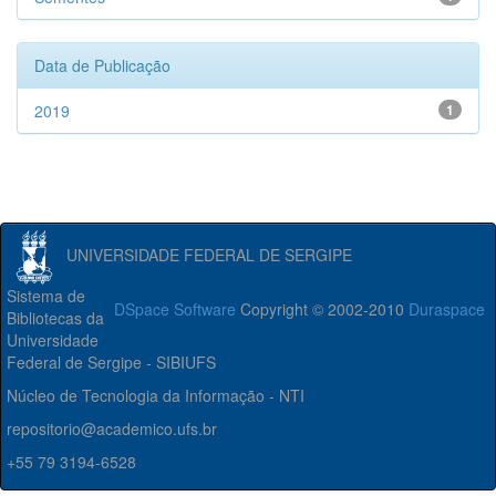
Data de Publicação
2019
1
UNIVERSIDADE FEDERAL DE SERGIPE
Sistema de
DSpace Software
Copyright © 2002-2010
Duraspace
Bibliotecas da
Universidade
Federal de Sergipe - SIBIUFS
Núcleo de Tecnologia da Informação - NTI
repositorio@academico.ufs.br
+55 79 3194-6528