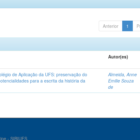
Anterior
1
P
Autor(es)
olégio de Aplicação da UFS: preservação do
Almeida, Anne
otencialidades para a escrita da história da
Emilie Souza
de
gipe - SIBIUFS