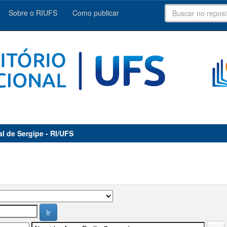
Sobre o RIUFS
Como publicar
al de Sergipe - RI/UFS