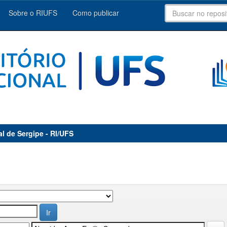
Sobre o RIUFS
Como publicar
al de Sergipe - RI/UFS