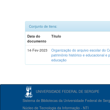
Conjunto de itens:
Data do
Título
documento
14-Fev-2023
Organização do arquivo escolar do C
patrimônio histórico e educacional e p
educação
UNIVERSIDADE FEDERAL DE SERGIPE
Sistema de Bibliotecas da Universidade Federal de Ser
Núcleo de Tecnologia da Informação - NTI