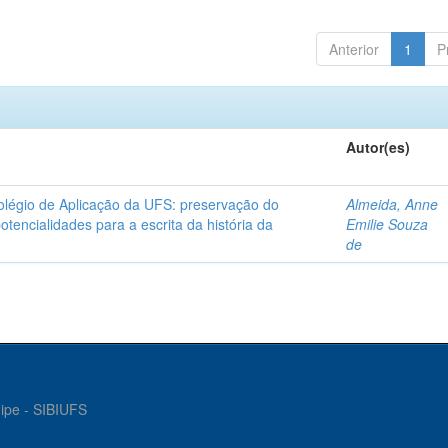
Anterior
1
P
Autor(es)
olégio de Aplicação da UFS: preservação do
Almeida, Anne
otencialidades para a escrita da história da
Emilie Souza
de
gipe - SIBIUFS