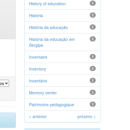
History of education
1
História
1
História da educação
1
História da educação em
1
Sergipe
Inventaire
1
Inventory
1
Inventário
1
Memory center
1
Patrimoine pédagogique
1
< anterior
próximo >