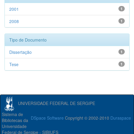
2001
1
2008
1
Tipo de Documento
Dissertação
1
Tese
1
UNIVERSIDADE FEDERAL DE SERGIPE
Sistema de
DSpace Software
Copyright © 2002-2010
Duraspace
Bibliotecas da
Universidade
Federal de Sergipe - SIBIUFS