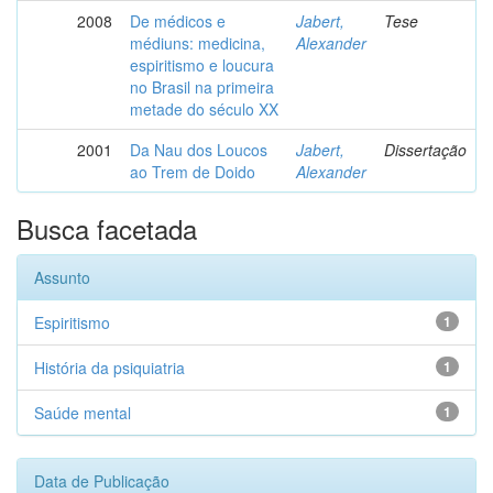
2008
De médicos e
Jabert,
Tese
médiuns: medicina,
Alexander
espiritismo e loucura
no Brasil na primeira
metade do século XX
2001
Da Nau dos Loucos
Jabert,
Dissertação
ao Trem de Doido
Alexander
Busca facetada
Assunto
Espiritismo
1
História da psiquiatria
1
Saúde mental
1
Data de Publicação