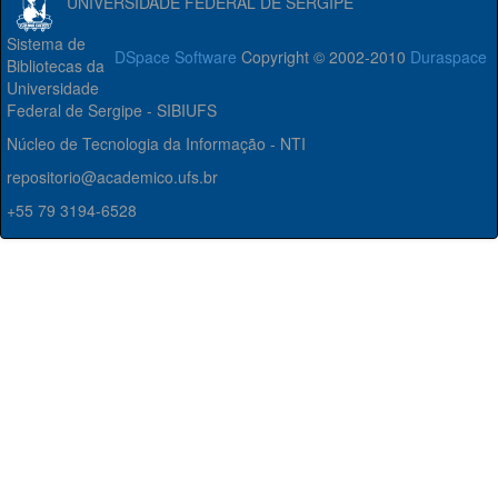
UNIVERSIDADE FEDERAL DE SERGIPE
Sistema de
DSpace Software
Copyright © 2002-2010
Duraspace
Bibliotecas da
Universidade
Federal de Sergipe - SIBIUFS
Núcleo de Tecnologia da Informação - NTI
repositorio@academico.ufs.br
+55 79 3194-6528