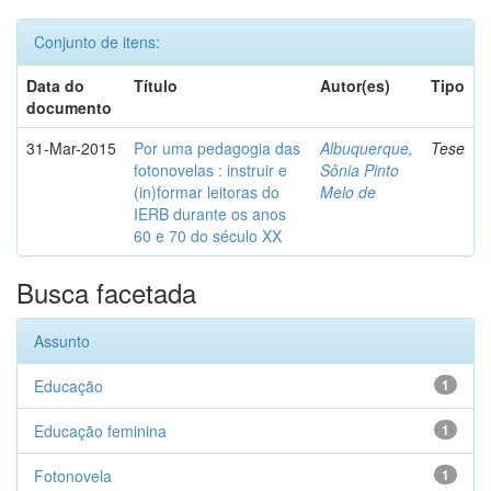
Conjunto de itens:
Data do
Título
Autor(es)
Tipo
documento
31-Mar-2015
Por uma pedagogia das
Albuquerque,
Tese
fotonovelas : instruir e
Sônia Pinto
(in)formar leitoras do
Melo de
IERB durante os anos
60 e 70 do século XX
Busca facetada
Assunto
Educação
1
Educação feminina
1
Fotonovela
1