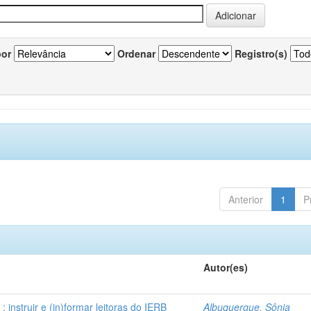
por
Ordenar
Registro(s)
Anterior
1
P
Autor(es)
instruir e (in)formar leitoras do IERB
Albuquerque, Sônia