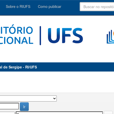
Sobre o RIUFS
Como publicar
al de Sergipe - RI/UFS