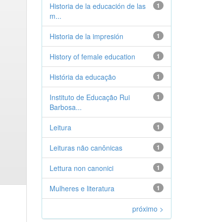
Historia de la educación de las
1
m...
Historia de la impresión
1
History of female education
1
História da educação
1
Instituto de Educação Rui
1
Barbosa...
Leitura
1
Leituras não canônicas
1
Lettura non canonici
1
Mulheres e literatura
1
próximo >