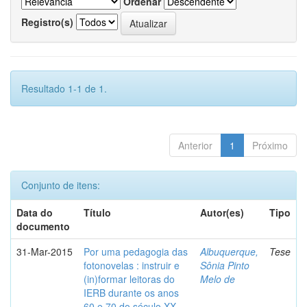
Ordenar
Registro(s)
Resultado 1-1 de 1.
Anterior
1
Próximo
Conjunto de itens:
Data do
Título
Autor(es)
Tipo
documento
31-Mar-2015
Por uma pedagogia das
Albuquerque,
Tese
fotonovelas : instruir e
Sônia Pinto
(in)formar leitoras do
Melo de
IERB durante os anos
60 e 70 do século XX