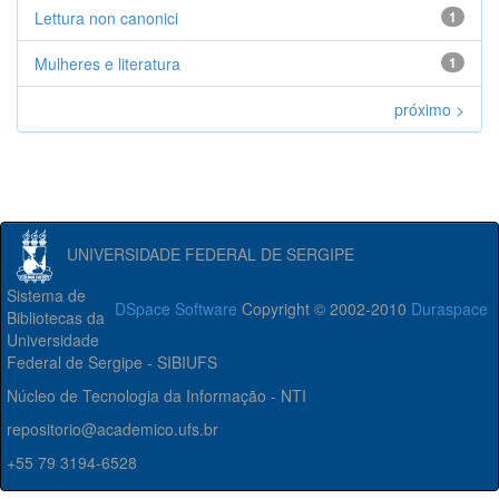
Lettura non canonici
1
Mulheres e literatura
1
próximo >
UNIVERSIDADE FEDERAL DE SERGIPE
Sistema de
DSpace Software
Copyright © 2002-2010
Duraspace
Bibliotecas da
Universidade
Federal de Sergipe - SIBIUFS
Núcleo de Tecnologia da Informação - NTI
repositorio@academico.ufs.br
+55 79 3194-6528