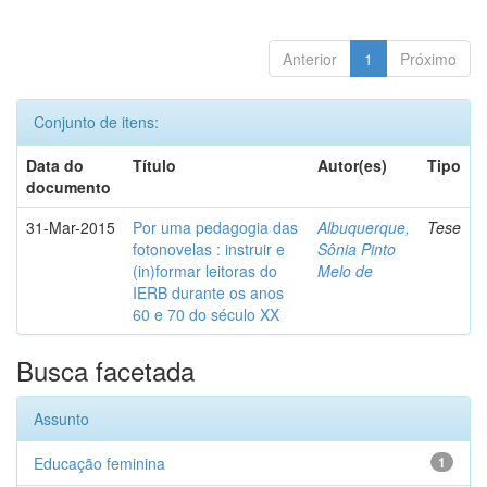
Anterior
1
Próximo
Conjunto de itens:
Data do
Título
Autor(es)
Tipo
documento
31-Mar-2015
Por uma pedagogia das
Albuquerque,
Tese
fotonovelas : instruir e
Sônia Pinto
(in)formar leitoras do
Melo de
IERB durante os anos
60 e 70 do século XX
Busca facetada
Assunto
Educação feminina
1