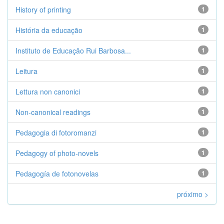
History of printing
1
História da educação
1
Instituto de Educação Rui Barbosa...
1
Leitura
1
Lettura non canonici
1
Non-canonical readings
1
Pedagogia di fotoromanzi
1
Pedagogy of photo-novels
1
Pedagogía de fotonovelas
1
próximo >