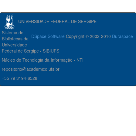
UNIVERSIDADE FEDERAL DE SERGIPE
Sistema de
DSpace Software
Copyright © 2002-2010
Duraspace
Bibliotecas da
Universidade
Federal de Sergipe - SIBIUFS
Núcleo de Tecnologia da Informação - NTI
repositorio@academico.ufs.br
+55 79 3194-6528