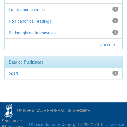
Lettura non canonici
1
Non-canonical readings
1
Pedagogia de fotonovelas
1
próximo >
Data de Publicação
2015
1
UNIVERSIDADE FEDERAL DE SERGIPE
Sistema de
DSpace Software
Copyright © 2002-2010
Duraspace
Bibliotecas da