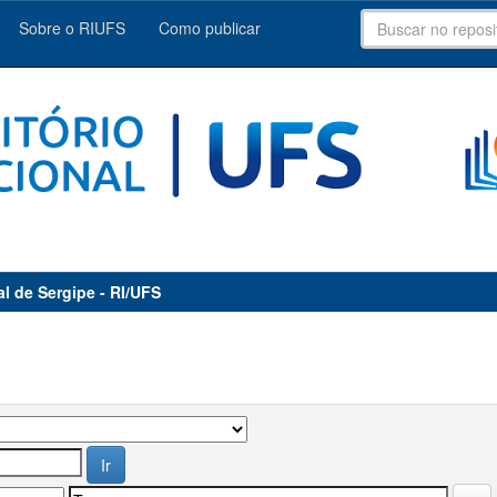
Sobre o RIUFS
Como publicar
al de Sergipe - RI/UFS