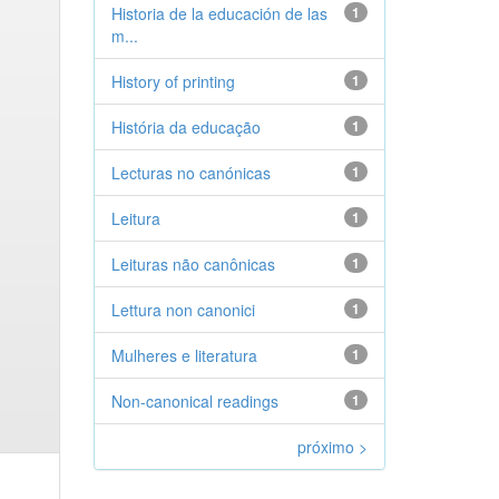
Historia de la educación de las
1
m...
History of printing
1
História da educação
1
Lecturas no canónicas
1
Leitura
1
Leituras não canônicas
1
Lettura non canonici
1
Mulheres e literatura
1
Non-canonical readings
1
próximo >