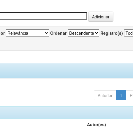
por
Ordenar
Registro(s)
Anterior
1
P
Autor(es)