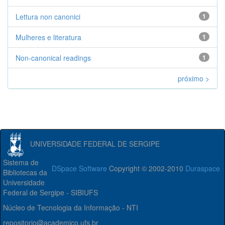
Lettura non canonici
1
Mulheres e literatura
1
Non-canonical readings
1
próximo >
UNIVERSIDADE FEDERAL DE SERGIPE
Sistema de
DSpace Software
Copyright © 2002-2010
Duraspace
Bibliotecas da
Universidade
Federal de Sergipe - SIBIUFS
Núcleo de Tecnologia da Informação - NTI
repositorio@academico.ufs.br