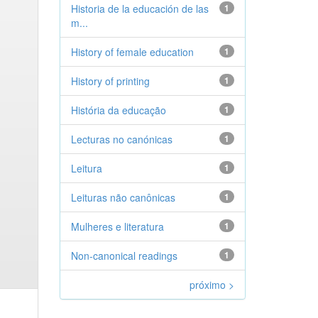
Historia de la educación de las
1
m...
History of female education
1
History of printing
1
História da educação
1
Lecturas no canónicas
1
Leitura
1
Leituras não canônicas
1
Mulheres e literatura
1
Non-canonical readings
1
próximo >