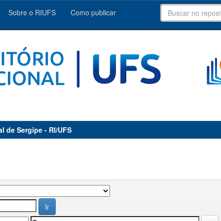
Sobre o RIUFS
Como publicar
al de Sergipe - RI/UFS