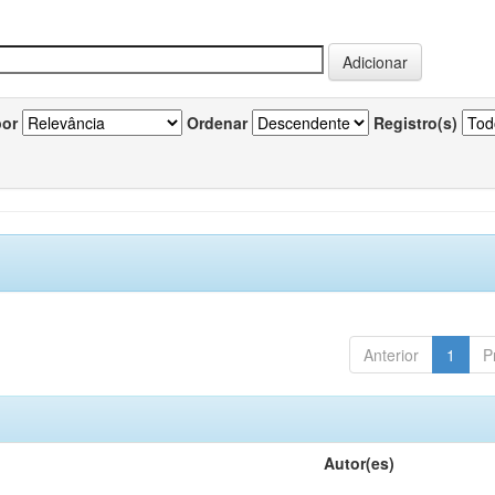
por
Ordenar
Registro(s)
Anterior
1
P
Autor(es)