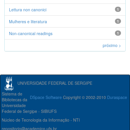
Lettura non canonici
1
Mulheres e literatura
1
Non-canonical readings
1
próximo >
UNIVERSIDADE FEDERAL DE SERGIPE
Sistema de
DSpace Software
Copyright © 2002-2010
Duraspace
Bibliotecas da
Universidade
Federal de Sergipe - SIBIUFS
Núcleo de Tecnologia da Informação - NTI
repositorio@academico.ufs.br