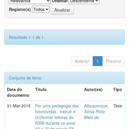
Ordenar
Registro(s)
Resultado 1-1 de 1.
Anterior
1
Próximo
Conjunto de itens:
Data do
Título
Autor(es)
Tipo
documento
31-Mar-2015
Por uma pedagogia das
Albuquerque,
Tese
fotonovelas : instruir e
Sônia Pinto
(in)formar leitoras do
Melo de
IERB durante os anos
60 e 70 do século XX