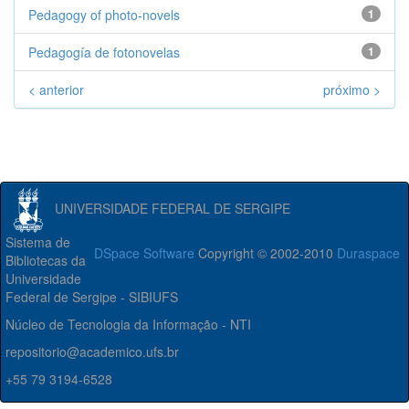
Pedagogy of photo-novels
1
Pedagogía de fotonovelas
1
< anterior
próximo >
UNIVERSIDADE FEDERAL DE SERGIPE
Sistema de
DSpace Software
Copyright © 2002-2010
Duraspace
Bibliotecas da
Universidade
Federal de Sergipe - SIBIUFS
Núcleo de Tecnologia da Informação - NTI
repositorio@academico.ufs.br
+55 79 3194-6528