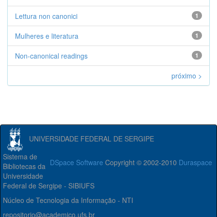
Lettura non canonici
1
Mulheres e literatura
1
Non-canonical readings
1
próximo >
UNIVERSIDADE FEDERAL DE SERGIPE
Sistema de
DSpace Software
Copyright © 2002-2010
Duraspace
Bibliotecas da
Universidade
Federal de Sergipe - SIBIUFS
Núcleo de Tecnologia da Informação - NTI
repositorio@academico.ufs.br