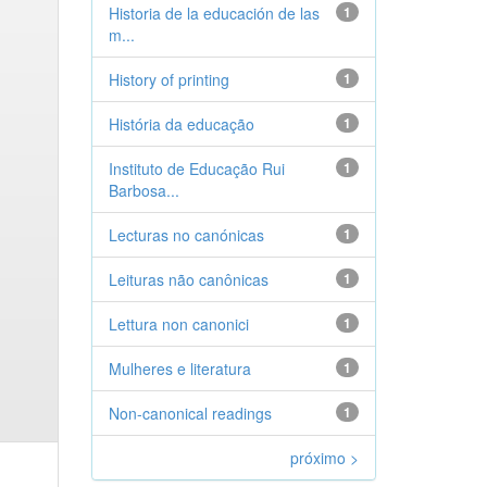
Historia de la educación de las
1
m...
History of printing
1
História da educação
1
Instituto de Educação Rui
1
Barbosa...
Lecturas no canónicas
1
Leituras não canônicas
1
Lettura non canonici
1
Mulheres e literatura
1
Non-canonical readings
1
próximo >