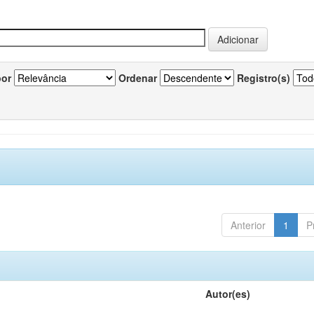
por
Ordenar
Registro(s)
Anterior
1
P
Autor(es)