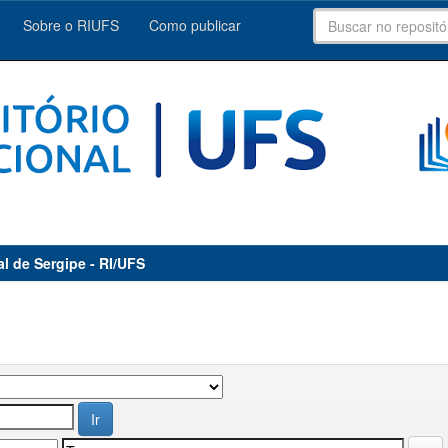
Sobre o RIUFS
Como publicar
al de Sergipe - RI/UFS