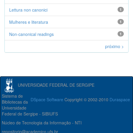
Lettura non canonici
1
Mulheres e literatura
1
Non-canonical readings
1
próximo >
UNIVERSIDADE FEDERAL DE SERGIPE
Sistema de
DSpace Software
Copyright © 2002-2010
Duraspace
Bibliotecas da
Universidade
Federal de Sergipe - SIBIUFS
Núcleo de Tecnologia da Informação - NTI
repositorio@academico.ufs.br