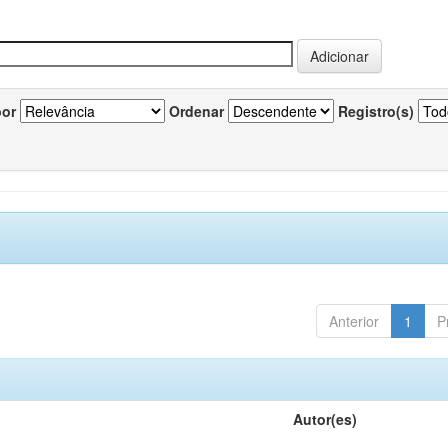
por
Ordenar
Registro(s)
Anterior
1
P
Autor(es)