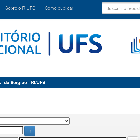
Sobre o RIUFS
Como publicar
al de Sergipe - RI/UFS