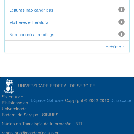
Leituras não canônicas
1
Mulheres e literatura
1
Non-canonical readings
1
próximo >
UNIVERSIDADE FEDERAL DE SERGIPE
Sistema de
DSpace Software
Copyright © 2002-2010
Duraspace
Bibliotecas da
Universidade
Federal de Sergipe - SIBIUFS
Núcleo de Tecnologia da Informação - NTI
repositorio@academico.ufs.br