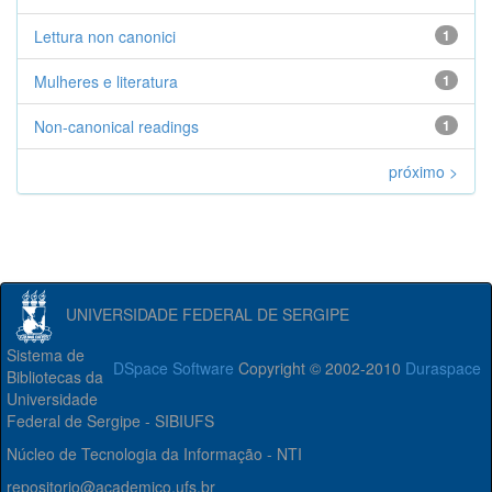
Lettura non canonici
1
Mulheres e literatura
1
Non-canonical readings
1
próximo >
UNIVERSIDADE FEDERAL DE SERGIPE
Sistema de
DSpace Software
Copyright © 2002-2010
Duraspace
Bibliotecas da
Universidade
Federal de Sergipe - SIBIUFS
Núcleo de Tecnologia da Informação - NTI
repositorio@academico.ufs.br