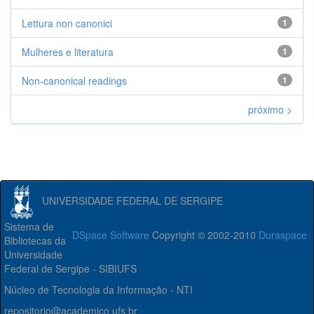
Lettura non canonici
1
Mulheres e literatura
1
Non-canonical readings
1
próximo >
UNIVERSIDADE FEDERAL DE SERGIPE
Sistema de
DSpace Software
Copyright © 2002-2010
Duraspace
Bibliotecas da
Universidade
Federal de Sergipe - SIBIUFS
Núcleo de Tecnologia da Informação - NTI
repositorio@academico.ufs.br