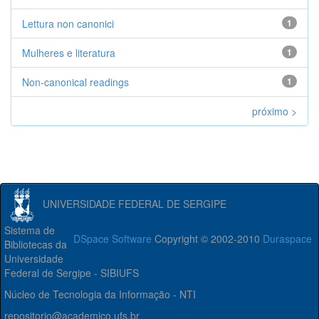
Lettura non canonici
1
Mulheres e literatura
1
Non-canonical readings
1
próximo >
UNIVERSIDADE FEDERAL DE SERGIPE
Sistema de
DSpace Software
Copyright © 2002-2010
Duraspace
Bibliotecas da
Universidade
Federal de Sergipe - SIBIUFS
Núcleo de Tecnologia da Informação - NTI
repositorio@academico.ufs.br