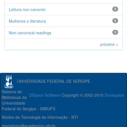
Lettura non canonici
1
Mulheres e literatura
1
Non-canonical readings
1
próximo >
UNIVERSIDADE FEDERAL DE SERGIPE
Sistema de
DSpace Software
Copyright © 2002-2010
Duraspace
Bibliotecas da
Universidade
Federal de Sergipe - SIBIUFS
Núcleo de Tecnologia da Informação - NTI
repositorio@academico.ufs.br