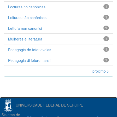
Lecturas no canónicas
1
Leituras não canônicas
1
Lettura non canonici
1
Mulheres e literatura
1
Pedagogia de fotonovelas
1
Pedagogia di fotoromanzi
1
próximo >
UNIVERSIDADE FEDERAL DE SERGIPE
Sistema de