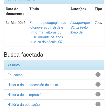
Data do
Título
Autor(es)
Tipo
documento
31-Mar-2015
Por uma pedagogia das
Albuquerque,
Tese
fotonovelas : instruir e
Sônia Pinto
(in)formar leitoras do
Melo de
IERB durante os anos
60 e 70 do século XX
Busca facetada
Assunto
Educação
1
Historia de la educación de las m...
1
Historia de la impresión
1
História da educação
1