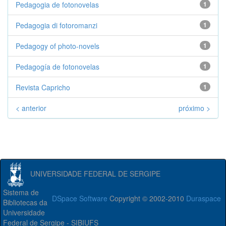
Pedagogia de fotonovelas
1
Pedagogia di fotoromanzi
1
Pedagogy of photo-novels
1
Pedagogía de fotonovelas
1
Revista Capricho
1
< anterior
próximo >
UNIVERSIDADE FEDERAL DE SERGIPE
Sistema de
DSpace Software
Copyright © 2002-2010
Duraspace
Bibliotecas da
Universidade
Federal de Sergipe - SIBIUFS