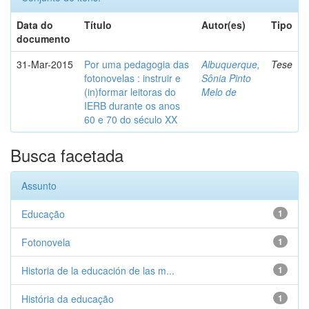
Data do
Título
Autor(es)
Tipo
documento
31-Mar-2015
Por uma pedagogia das
Albuquerque,
Tese
fotonovelas : instruir e
Sônia Pinto
(in)formar leitoras do
Melo de
IERB durante os anos
60 e 70 do século XX
Busca facetada
Assunto
Educação
1
Fotonovela
1
Historia de la educación de las m...
1
História da educação
1