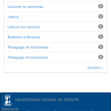
Lecturas no canónicas
1
Leitura
1
Lettura non canonici
1
Mulheres e literatura
1
Pedagogia de fotonovelas
1
Pedagogia di fotoromanzi
1
próximo >
UNIVERSIDADE FEDERAL DE SERGIPE
Sistema de