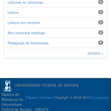
Lecturas no canónicas
1
Leitura
1
Lettura non canonici
1
Non-canonical readings
1
Pedagogia de fotonovelas
1
próximo >
UNIVERSIDADE FEDERAL DE SERGIPE
Sistema de
DSpace Software
Copyright © 2002-2010
Duraspace
Bibliotecas da
Universidade
Federal de Sergipe - SIBIUFS