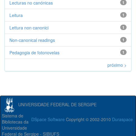
Lecturas no canónicas
1
Leitura
1
Lettura non canonici
1
Non-canonical readings
1
Pedagogia de fotonovelas
1
próximo >
UNIVERSIDADE FEDERAL DE SERGIPE
Sistema de
DSpace Software
Copyright © 2002-2010
Duraspace
Bibliotecas da
Universidade
Federal de Sergipe - SIBIUFS