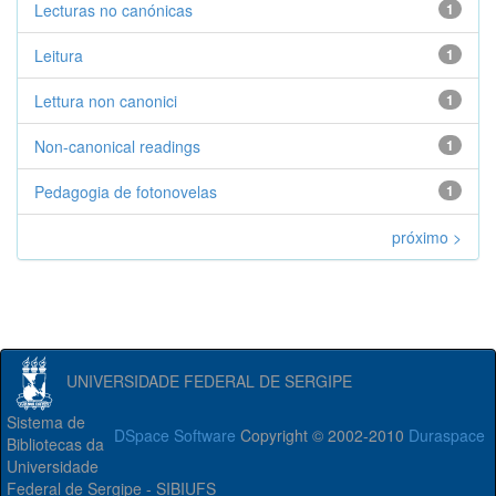
Lecturas no canónicas
1
Leitura
1
Lettura non canonici
1
Non-canonical readings
1
Pedagogia de fotonovelas
1
próximo >
UNIVERSIDADE FEDERAL DE SERGIPE
Sistema de
DSpace Software
Copyright © 2002-2010
Duraspace
Bibliotecas da
Universidade
Federal de Sergipe - SIBIUFS