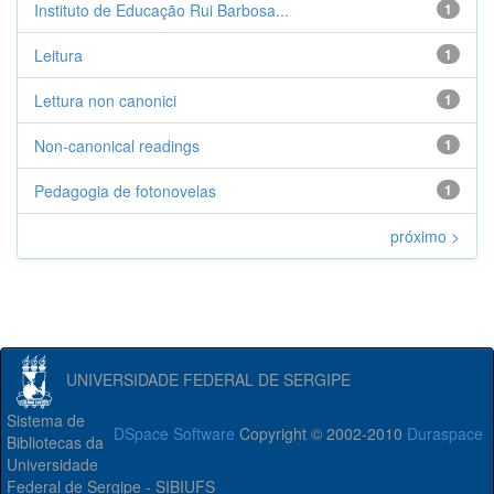
Instituto de Educação Rui Barbosa...
1
Leitura
1
Lettura non canonici
1
Non-canonical readings
1
Pedagogia de fotonovelas
1
próximo >
UNIVERSIDADE FEDERAL DE SERGIPE
Sistema de
DSpace Software
Copyright © 2002-2010
Duraspace
Bibliotecas da
Universidade
Federal de Sergipe - SIBIUFS