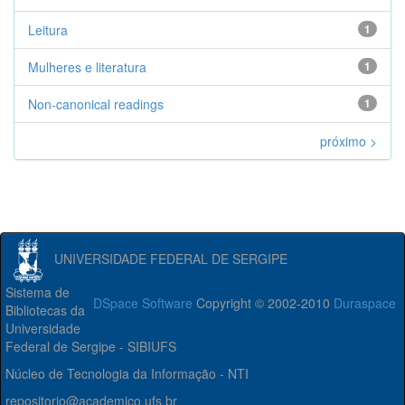
Leitura
1
Mulheres e literatura
1
Non-canonical readings
1
próximo >
UNIVERSIDADE FEDERAL DE SERGIPE
Sistema de
DSpace Software
Copyright © 2002-2010
Duraspace
Bibliotecas da
Universidade
Federal de Sergipe - SIBIUFS
Núcleo de Tecnologia da Informação - NTI
repositorio@academico.ufs.br