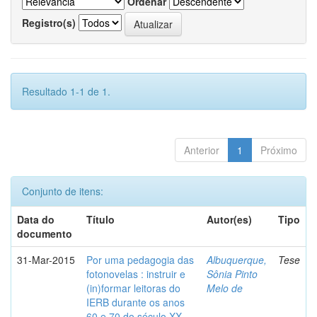
Ordenar
Registro(s)
Resultado 1-1 de 1.
Anterior
1
Próximo
Conjunto de itens:
Data do
Título
Autor(es)
Tipo
documento
31-Mar-2015
Por uma pedagogia das
Albuquerque,
Tese
fotonovelas : instruir e
Sônia Pinto
(in)formar leitoras do
Melo de
IERB durante os anos
60 e 70 do século XX