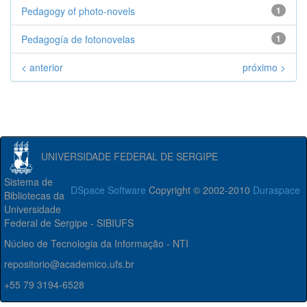
Pedagogy of photo-novels
1
Pedagogía de fotonovelas
1
< anterior
próximo >
UNIVERSIDADE FEDERAL DE SERGIPE
Sistema de
DSpace Software
Copyright © 2002-2010
Duraspace
Bibliotecas da
Universidade
Federal de Sergipe - SIBIUFS
Núcleo de Tecnologia da Informação - NTI
repositorio@academico.ufs.br
+55 79 3194-6528