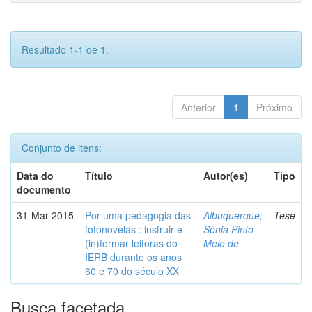
Resultado 1-1 de 1.
Anterior
1
Próximo
Conjunto de itens:
Data do
Título
Autor(es)
Tipo
documento
31-Mar-2015
Por uma pedagogia das
Albuquerque,
Tese
fotonovelas : instruir e
Sônia Pinto
(in)formar leitoras do
Melo de
IERB durante os anos
60 e 70 do século XX
Busca facetada